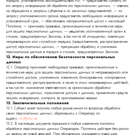
порядке, установленном законодательством РФ; — предоставлять субъекту по
его запросу информацию об обработке его персональных данных; — отвечать
на обращения и запросы субъектов и их законных представителей; — по
запросу уполномоченного органа предоставлять необходимую информацию в
установленный срок; — обеспечивать неограниченный доступ к настоящей
Политике; — принимать правовые, организационные и технические меры
для защиты персональных данных; — уведомлять уполномоченный орган в
случаях, предусмотренных Законом, в том числе об инцидентах, повлёкших
неправомерную или случайную передачу (предоставление, распространение,
доступ) персональных данных; — прекращать обработку и уничтожать
персональные данные в порядке и случаях, предусмотренных Законом.
12. Меры по обеспечению безопасности персональных
данных
12.1. Оператор принимает необходимые правовые, организационные и
технические меры для защиты персональных данных от неправомерного или
случайного доступа, уничтожения, изменения, блокирования, копирования,
предоставления, распространения, а также от иных неправомерных действий,
в том числе: назначение ответственного за организацию обработки
персональных данных, ограничение доступа к данным, применение средств
защиты информации, контроль за принимаемыми мерами.
13. Заключительные положения
13.1. Субъект может получить любые разъяснения по вопросам обработки
своих персональных данных, обратившись к Оператору по
адресу
info@jetox.ae
.
13.2. В настоящем документе отражаются любые изменения политики
обработки персональных данных Оператором. Политика действует бессрочно
до замены её новой версией. При обновлении указывается новая дата.