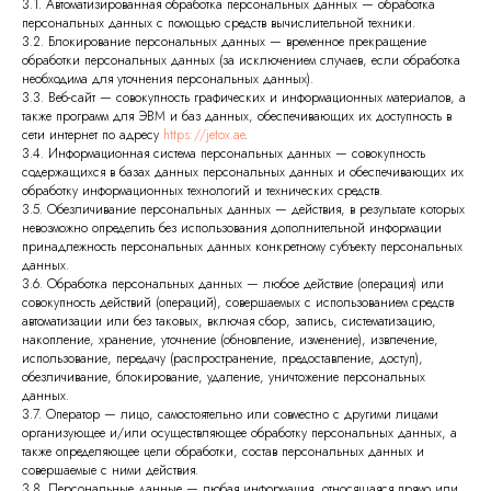
3.1. Автоматизированная обработка персональных данных — обработка
персональных данных с помощью средств вычислительной техники.
3.2. Блокирование персональных данных — временное прекращение
обработки персональных данных (за исключением случаев, если обработка
необходима для уточнения персональных данных).
3.3. Веб-сайт — совокупность графических и информационных материалов, а
также программ для ЭВМ и баз данных, обеспечивающих их доступность в
сети интернет по адресу
https://jetox.ae
.
3.4. Информационная система персональных данных — совокупность
содержащихся в базах данных персональных данных и обеспечивающих их
обработку информационных технологий и технических средств.
3.5. Обезличивание персональных данных — действия, в результате которых
невозможно определить без использования дополнительной информации
принадлежность персональных данных конкретному субъекту персональных
данных.
3.6. Обработка персональных данных — любое действие (операция) или
совокупность действий (операций), совершаемых с использованием средств
автоматизации или без таковых, включая сбор, запись, систематизацию,
накопление, хранение, уточнение (обновление, изменение), извлечение,
использование, передачу (распространение, предоставление, доступ),
обезличивание, блокирование, удаление, уничтожение персональных
данных.
3.7. Оператор — лицо, самостоятельно или совместно с другими лицами
организующее и/или осуществляющее обработку персональных данных, а
также определяющее цели обработки, состав персональных данных и
совершаемые с ними действия.
3.8. Персональные данные — любая информация, относящаяся прямо или