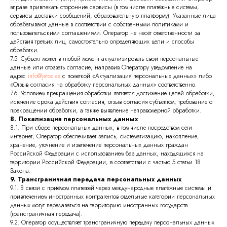
вправе привлекать сторонние сервисы (в том числе платёжные системы,
сервисы доставки сообщений, образовательную платформу). Указанные лица
обрабатывают данные в соответствии с собственными политиками и
пользовательскими соглашениями. Оператор не несёт ответственности за
действия третьих лиц, самостоятельно определяющих цели и способы
обработки.
7.5. Субъект может в любой момент актуализировать свои персональные
данные или отозвать согласие, направив Оператору уведомление на
адрес
info@jetox.ae
с пометкой «Актуализация персональных данных» либо
«Отзыв согласия на обработку персональных данных» соответственно.
7.6. Условием прекращения обработки является достижение целей обработки,
истечение срока действия согласия, отзыв согласия субъектом, требование о
прекращении обработки, а также выявление неправомерной обработки.
8. Локализация персональных данных
8.1. При сборе персональных данных, в том числе посредством сети
интернет, Оператор обеспечивает запись, систематизацию, накопление,
хранение, уточнение и извлечение персональных данных граждан
Российской Федерации с использованием баз данных, находящихся на
территории Российской Федерации, в соответствии с частью 5 статьи 18
Закона.
9. Трансграничная передача персональных данных
9.1. В связи с приёмом платежей через международные платёжные системы и
привлечением иностранных контрагентов отдельные категории персональных
данных могут передаваться на территорию иностранных государств
(трансграничная передача).
9.2. Оператор осуществляет трансграничную передачу персональных данных