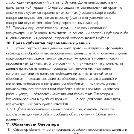
с соблюдением требований статьи 12 Закона. До начала осуществления
трансграничной передачи Оператор уведомляет уполномоченный орган по
защите прав субъектов персональных данных (Роскомнадзор) о своём
намерении осуществлять такую передачу (отдельно от уведомления о
намерении осуществлять обработку персональных данных).
9.3. Передача осуществляется при наличии правовых оснований,
предусмотренных Законом, в том числе на основании согласия субъекта либо
в целях исполнения договора, стороной которого является субъект.
10. Права субъектов персональных данных
10.1. Субъект персональных данных имеет право: — получать информацию,
касающуюся обработки его персональных данных, за исключением случаев,
предусмотренных федеральными законами; — требовать уточнения своих
персональных данных, их блокирования или уничтожения в случае, если
данные являются неполными, устаревшими, неточными, незаконно
полученными или не являются необходимыми для заявленной цели
обработки; — отозвать согласие на обработку персональных данных и
направить требование о прекращении обработки; — выдвигать условие
предварительного согласия при обработке в целях продвижения товаров,
работ и услуг; — обжаловать действия или бездействие Оператора в
Роскомнадзор или в судебном порядке; — на осуществление иных прав,
предусмотренных законодательством РФ.
10.2. Субъект персональных данных обязан предоставлять Оператору
достоверные данные о себе и сообщать об их уточнении (обновлении,
изменении).
11. Обязанности Оператора
11.1. Оператор обязан: — организовывать обработку персональных данных в