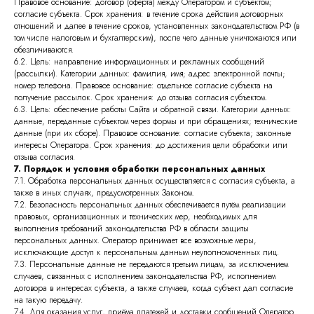
Правовое основание: договор (оферта) между Оператором и субъектом;
согласие субъекта. Срок хранения: в течение срока действия договорных
отношений и далее в течение сроков, установленных законодательством РФ (в
том числе налоговым и бухгалтерским), после чего данные уничтожаются или
обезличиваются.
6.2. Цель: направление информационных и рекламных сообщений
(рассылки). Категории данных: фамилия, имя; адрес электронной почты;
номер телефона. Правовое основание: отдельное согласие субъекта на
получение рассылок. Срок хранения: до отзыва согласия субъектом.
6.3. Цель: обеспечение работы Сайта и обратной связи. Категории данных:
данные, переданные субъектом через формы и при обращениях; технические
данные (при их сборе). Правовое основание: согласие субъекта; законные
интересы Оператора. Срок хранения: до достижения цели обработки или
отзыва согласия.
7. Порядок и условия обработки персональных данных
7.1. Обработка персональных данных осуществляется с согласия субъекта, а
также в иных случаях, предусмотренных Законом.
7.2. Безопасность персональных данных обеспечивается путём реализации
правовых, организационных и технических мер, необходимых для
выполнения требований законодательства РФ в области защиты
персональных данных. Оператор принимает все возможные меры,
исключающие доступ к персональным данным неуполномоченных лиц.
7.3. Персональные данные не передаются третьим лицам, за исключением
случаев, связанных с исполнением законодательства РФ, исполнением
договора в интересах субъекта, а также случаев, когда субъект дал согласие
на такую передачу.
7.4. Для оказания услуг, приёма платежей и доставки сообщений Оператор