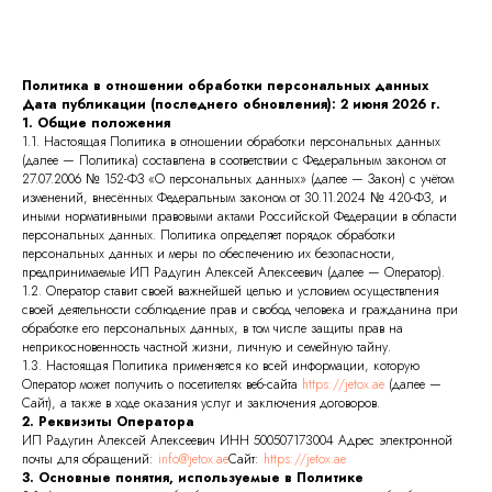
Политика в отношении обработки персональных данных
Дата публикации (последнего обновления): 2 июня 2026 г.
1. Общие положения
1.1. Настоящая Политика в отношении обработки персональных данных
(далее — Политика) составлена в соответствии с Федеральным законом от
27.07.2006 № 152-ФЗ «О персональных данных» (далее — Закон) с учётом
изменений, внесённых Федеральным законом от 30.11.2024 № 420-ФЗ, и
иными нормативными правовыми актами Российской Федерации в области
персональных данных. Политика определяет порядок обработки
персональных данных и меры по обеспечению их безопасности,
предпринимаемые ИП Радугин Алексей Алексеевич (далее — Оператор).
1.2. Оператор ставит своей важнейшей целью и условием осуществления
своей деятельности соблюдение прав и свобод человека и гражданина при
обработке его персональных данных, в том числе защиты прав на
неприкосновенность частной жизни, личную и семейную тайну.
1.3. Настоящая Политика применяется ко всей информации, которую
Оператор может получить о посетителях веб-сайта
https://jetox.ae
(далее —
Сайт), а также в ходе оказания услуг и заключения договоров.
2. Реквизиты Оператора
ИП Радугин Алексей Алексеевич ИНН 500507173004 Адрес электронной
почты для обращений:
info@jetox.ae
Сайт:
https://jetox.ae
3. Основные понятия, используемые в Политике