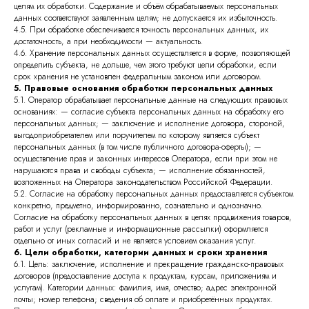
целям их обработки. Содержание и объём обрабатываемых персональных
данных соответствуют заявленным целям; не допускается их избыточность.
4.5. При обработке обеспечивается точность персональных данных, их
достаточность, а при необходимости — актуальность.
4.6. Хранение персональных данных осуществляется в форме, позволяющей
определить субъекта, не дольше, чем этого требуют цели обработки, если
срок хранения не установлен федеральным законом или договором.
5. Правовые основания обработки персональных данных
5.1. Оператор обрабатывает персональные данные на следующих правовых
основаниях: — согласие субъекта персональных данных на обработку его
персональных данных; — заключение и исполнение договора, стороной,
выгодоприобретателем или поручителем по которому является субъект
персональных данных (в том числе публичного договора-оферты); —
осуществление прав и законных интересов Оператора, если при этом не
нарушаются права и свободы субъекта; — исполнение обязанностей,
возложенных на Оператора законодательством Российской Федерации.
5.2. Согласие на обработку персональных данных предоставляется субъектом
конкретно, предметно, информированно, сознательно и однозначно.
Согласие на обработку персональных данных в целях продвижения товаров,
работ и услуг (рекламные и информационные рассылки) оформляется
отдельно от иных согласий и не является условием оказания услуг.
6. Цели обработки, категории данных и сроки хранения
6.1. Цель: заключение, исполнение и прекращение гражданско-правовых
договоров (предоставление доступа к продуктам, курсам, приложениям и
услугам). Категории данных: фамилия, имя, отчество; адрес электронной
почты; номер телефона; сведения об оплате и приобретённых продуктах.